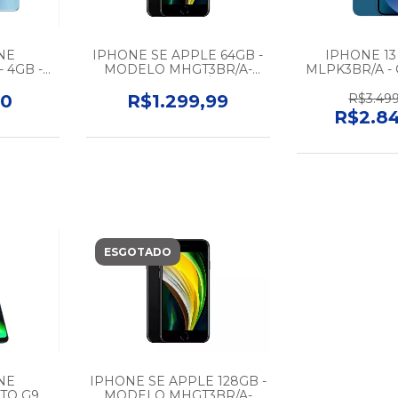
NE
IPHONE SE APPLE 64GB -
IPHONE 13
 4GB -
MODELO MHGT3BR/A-
MLPK3BR/A - 
 GOOD -
COR PRETO- SAÚDE DA
4GB - 128GB 
DOR -
BATERIA ACIMA DE 75% -
BATERIA ACIM
00
R$1.299,99
R$3.49
O
SEMINOVO
SEMI
R$2.8
ESGOTADO
NE
IPHONE SE APPLE 128GB -
TO G9
MODELO MHGT3BR/A-