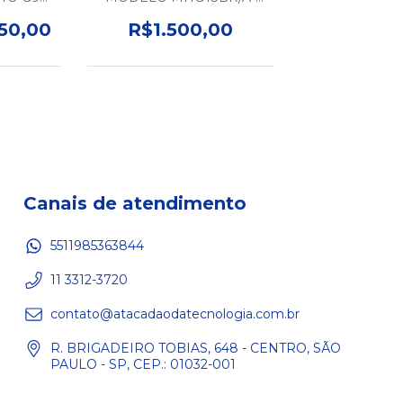
B RAM -
COR PRETO- SAÚDE DA
O
BATERIA ACIMA DE 75% -
50,00
R$1.500,00
SEMINOVO
Canais de atendimento
5511985363844
11 3312-3720
contato@atacadaodatecnologia.com.br
R. BRIGADEIRO TOBIAS, 648 - CENTRO, SÃO
PAULO - SP, CEP.: 01032-001