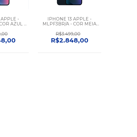
 APPLE -
IPHONE 13 APPLE -
COR AZUL -
MLPF3BR/A - COR MEIA
- SAUDE DA
NOITE - 4GB - 128GB -
A DE 90% -
SAUDE DA BATERIA
9,00
R$3.499,00
NOVO
ACIMA DE 90% -
48,00
R$2.848,00
SEMINOVO