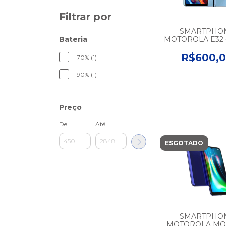
Filtrar por
SMARTPHO
Bateria
MOTOROLA E32 -
64GB - BATERIA
SEM CARREGA
R$600,
70% (1)
SEMINOV
90% (1)
Preço
De
Até
ESGOTADO
SMARTPHO
MOTOROLA MO