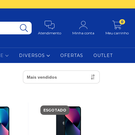
0
Atendimento
Minha conta
Meu carrinho
NE
DIVERSOS
OFERTAS
OUTLET
ESGOTADO