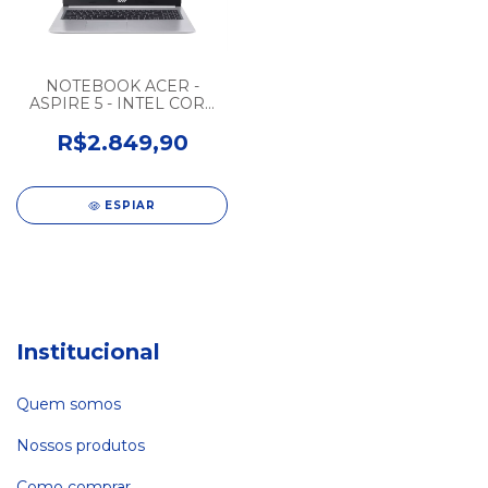
NOTEBOOK ACER -
ASPIRE 5 - INTEL CORE
i5-1135G7 - 8GB - SSD
512GB SEMINOVO
R$2.849,90
ESPIAR
Institucional
Quem somos
Nossos produtos
Como comprar