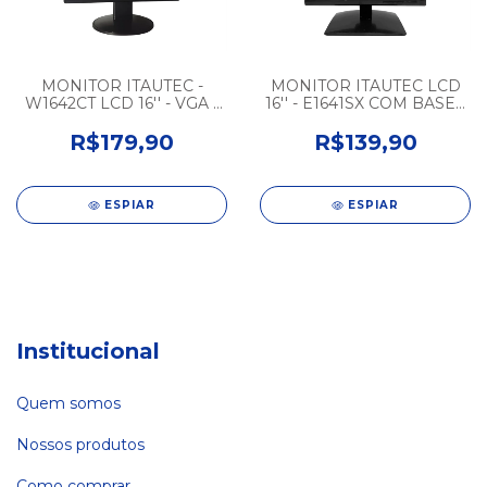
MONITOR ITAUTEC -
MONITOR ITAUTEC LCD
W1642CT LCD 16'' - VGA -
16'' - E1641SX COM BASE -
60Hz - COM BASE -
SEMINOVO
SEMINOVO
R$179,90
R$139,90
ESPIAR
ESPIAR
Institucional
Quem somos
Nossos produtos
Como comprar