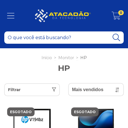
0
Início
>
Monitor
>
HP
HP
Filtrar
ESGOTADO
ESGOTADO