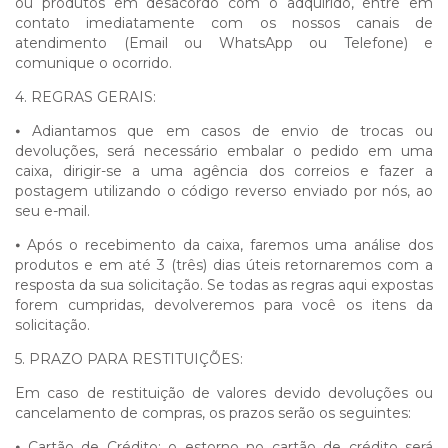
ou produtos em desacordo com o adquirido, entre em
contato imediatamente com os nossos canais de
atendimento (Email ou WhatsApp ou Telefone) e
comunique o ocorrido.
4. REGRAS GERAIS:
⦁
Adiantamos que em casos de envio de trocas ou
devoluções, será necessário embalar o pedido em uma
caixa, dirigir-se a uma agência dos correios e fazer a
postagem utilizando o código reverso enviado por nós, ao
seu e-mail.
⦁
Após o recebimento da caixa, faremos uma análise dos
produtos e em até 3 (três) dias úteis retornaremos com a
resposta da sua solicitação. Se todas as regras aqui expostas
forem cumpridas, devolveremos para você os itens da
solicitação.
5. PRAZO PARA RESTITUIÇÕES:
Em caso de restituição de valores devido devoluções ou
cancelamento de compras, os prazos serão os seguintes:
⦁
Cartão de Crédito: o estorno no cartão de crédito será