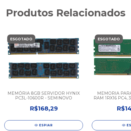
Produtos Relacionados
ESGOTADO
ESGOTADO
MEMÓRIA 8GB SERVIDOR HYNIX
MEMORIA PARA
PC3L-10600R - SEMINOVO
RAM 1RX16 PC4,
- SEM
R$168,29
R$14
ESPIAR
E