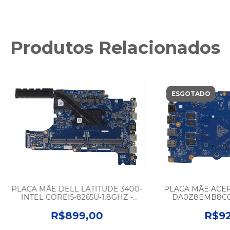
Produtos Relacionados
ESGOTADO
PLACA MÃE DELL LATITUDE 3400-
PLACA MÃE ACER 
INTEL COREI5-8265U-1.8GHZ -
DA0Z8EMB8C0 
SEMINOVO
3250U 
R$899,00
R$92