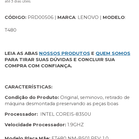
até 3 dias úteis.
CÓDIGO:
 PRD00506 | 
MARCA
: LENOVO | 
MODELO
: 
T480
LEIA AS ABAS
NOSSOS PRODUTOS
E
QUEM SOMOS
PARA TIRAR SUAS DÚVIDAS E CONCLUIR SUA 
COMPRA COM CONFIANÇA
. 
CARACTERÍSTICAS:
Condição do Produto: 
Original, seminovo, retirado de
máquina desmontada preservando as peças boas
Processador: 
 INTEL COREI5-8350U
Velocidade Processador:
 1.9GHZ
Modelo Placa Mãe: 
ET480 NM-B501 REV: 1.0